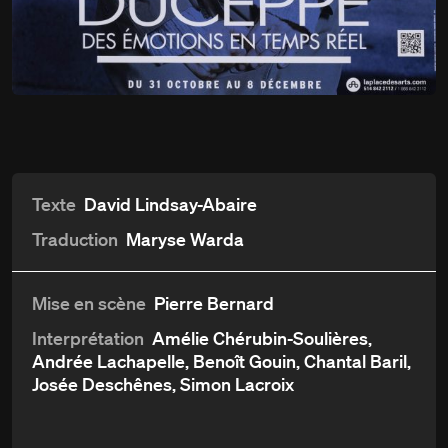
Du
31 octobre
Du bon monde
au 8 décembre 2012
Détails
Aperçu et critiques
Distribution et crédits
Texte
David Lindsay-Abaire
Traduction
Maryse Warda
Mise en scène
Pierre Bernard
Interprétation
Amélie Chérubin-Soulières,
Andrée Lachapelle, Benoît Gouin, Chantal Baril,
Josée Deschênes, Simon Lacroix