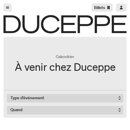
Aller à la navigation
Aller au contenu
Billets
Duceppe
Calendrier
À venir chez Duceppe