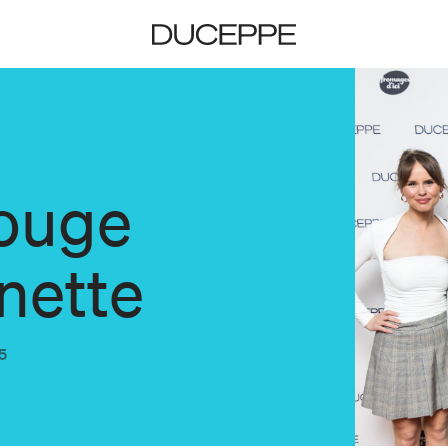
Duceppe
rouge
nette
25