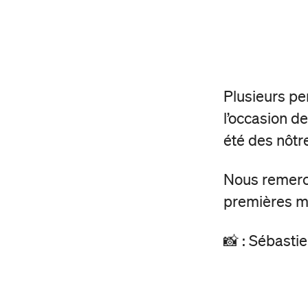
Plusieurs pe
l’occasion d
été des nôtr
Nous remerci
premières m
📸 : Sébasti