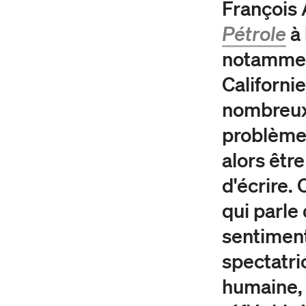
François 
Pé
trole
à 
notamment
Californie
nombreux 
problème 
alors être
d'écrire. 
qui parl
sentiment
spectatri
humaine, 