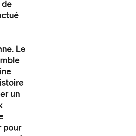
 de
nctué
nne. Le
emble
eine
istoire
er un
x
e
r pour