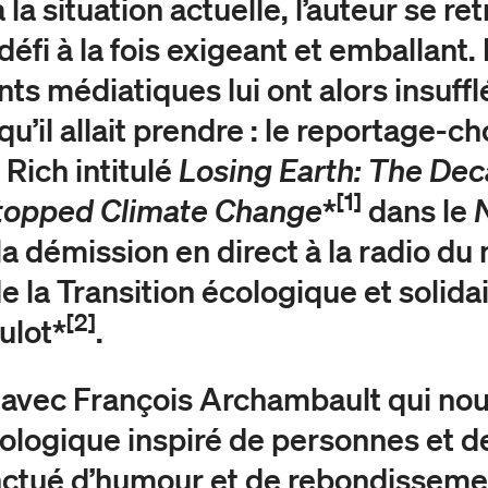
à la situation actuelle, l’auteur se re
défi à la fois exigeant et emballant
s médiatiques lui ont alors insufflé
qu’il allait prendre : le reportage-c
 Rich intitulé
Losing Earth: The De
[1]
topped Climate Change
*
dans le
la démission en direct à la radio du 
e la Transition écologique et solidai
[2]
ulot*
.
 avec François Archambault qui nou
cologique
inspiré de personnes et de
onctué d’humour et de rebondisseme