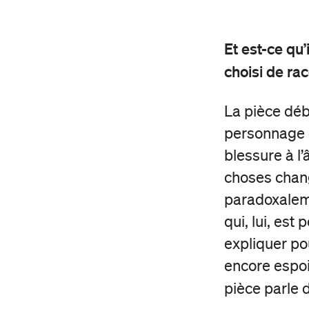
Et est-ce qu’
choisi de ra
La pièce déb
personnage c
blessure à l’
choses chang
paradoxaleme
qui, lui, est 
expliquer pou
encore espoi
pièce parle d