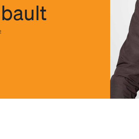
bault
2