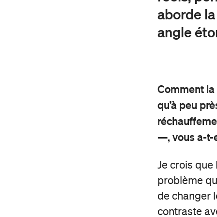
aborde la
Partenaires et
Projets et candidatures
donateur·ice·s
angle éto
Série en rappel
Mardi je donne
Formule 5 à 7
Bénévolat
Productions en tournée
Fondation Duceppe
Comment la l
Les prix Duceppe
qu’à peu prè
Nos actions
Duceppe en 50 saisons
réchauffemen
—, vous a-t-e
Équipe et C.A.
Reconnaissance territoriale
Je crois que 
problème qui
de changer le
contraste av