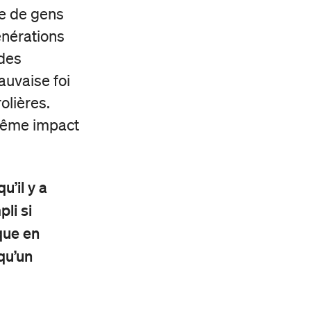
pe de gens
énérations
 des
auvaise foi
olières.
 même impact
’il y a
li si
que en
qu’un