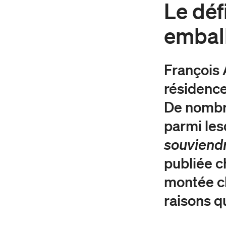
Le défi
embal
François
résidence
De nombr
parmi les
souviend
publiée c
montée ch
raisons qu