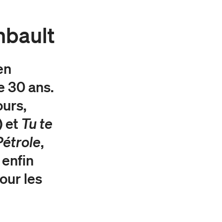
mbault
en
e 30 ans.
urs,
 et
Tu te
Pé
trole
,
 enfin
our les