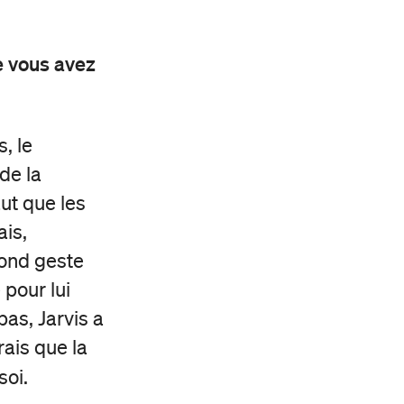
ue vous avez
, le
de la
aut que les
ais,
cond geste
e pour lui
pas, Jarvis a
ais que la
soi.