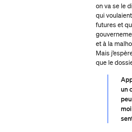
on va se le d
qui voulaien
futures et qu
gouvernement
et à la malh
Mais j’espèr
que le dossi
App
un 
peu
moi 
sen