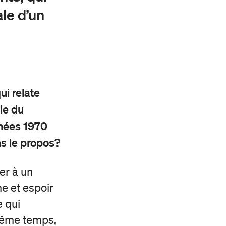
le d’
un
i relate
le du
nnées 1970
ns le propos
?
er à un
e et espoir
e qui
 même temps,