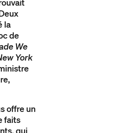
trouvait
. Deux
 la
hoc de
cade We
New York
ministre
re,
s offre un
 faits
nts, qui