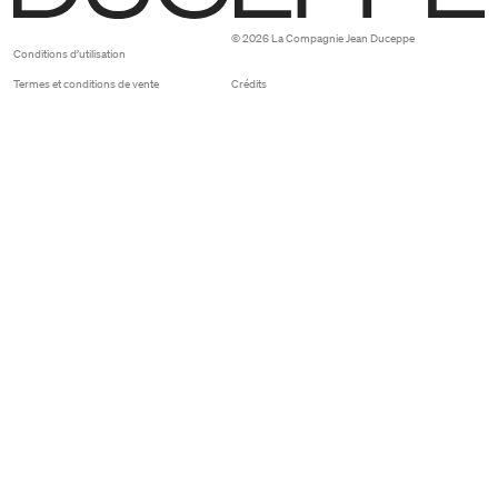
Duceppe
© 2026 La Compagnie Jean Duceppe
Conditions d’utilisation
Termes et conditions de vente
Crédits