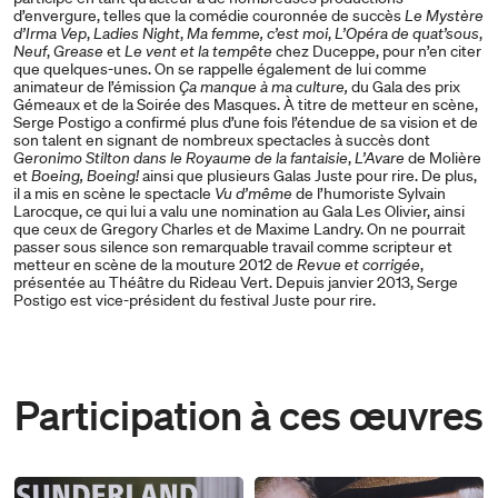
d’envergure, telles que la comédie couronnée de succès
Le Mystère
d’Irma Vep
,
Ladies Night
,
Ma femme, c’est moi
,
L’Opéra de quat’sous
,
Neuf
,
Grease
et
Le vent et la tempête
chez Duceppe, pour n’en citer
que quelques-unes. On se rappelle également de lui comme
animateur de l’émission
Ça manque à ma culture,
du Gala des prix
Gémeaux et de la Soirée des Masques. À titre de metteur en scène,
Serge Postigo a confirmé plus d’une fois l’étendue de sa vision et de
son talent en signant de nombreux spectacles à succès dont
Geronimo Stilton dans le Royaume de la fantaisie
,
L’Avare
de Molière
et
Boeing, Boeing!
ainsi que plusieurs Galas Juste pour rire. De plus,
il a mis en scène le spectacle
Vu d’même
de l’humoriste Sylvain
Larocque, ce qui lui a valu une nomination au Gala Les Olivier, ainsi
que ceux de Gregory Charles et de Maxime Landry. On ne pourrait
passer sous silence son remarquable travail comme scripteur et
metteur en scène de la mouture 2012 de
Revue et corrigée
,
présentée au Théâtre du Rideau Vert. Depuis janvier 2013, Serge
Postigo est vice-président du festival Juste pour rire.
Participation à ces œuvres