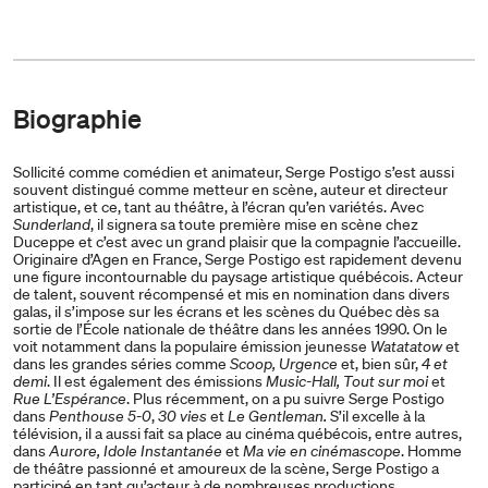
Biographie
Sollicité comme comédien et animateur, Serge Postigo s’est aussi
souvent distingué comme metteur en scène, auteur et directeur
artistique, et ce, tant au théâtre, à l’écran qu’en variétés. Avec
Sunderland
, il signera sa toute première mise en scène chez
Duceppe et c’est avec un grand plaisir que la compagnie l’accueille.
Originaire d’Agen en France, Serge Postigo est rapidement devenu
une figure incontournable du paysage artistique québécois. Acteur
de talent, souvent récompensé et mis en nomination dans divers
galas, il s’impose sur les écrans et les scènes du Québec dès sa
sortie de l’École nationale de théâtre dans les années 1990. On le
voit notamment dans la populaire émission jeunesse
Watatatow
et
dans les grandes séries comme
Scoop, Urgence
et, bien sûr,
4 et
demi
. Il est également des émissions
Music-Hall, Tout sur moi
et
Rue L’Espérance
. Plus récemment, on a pu suivre Serge Postigo
dans
Penthouse 5-0
,
30 vies
et
Le Gentleman.
S’il excelle à la
télévision, il a aussi fait sa place au cinéma québécois, entre autres,
dans
Aurore, Idole Instantanée
et
Ma vie en cinémascope
. Homme
de théâtre passionné et amoureux de la scène, Serge Postigo a
participé en tant qu’acteur à de nombreuses productions