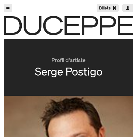
Aller à la navigation
Aller au contenu
Billets
Duceppe
Profil d'artiste
Serge Postigo