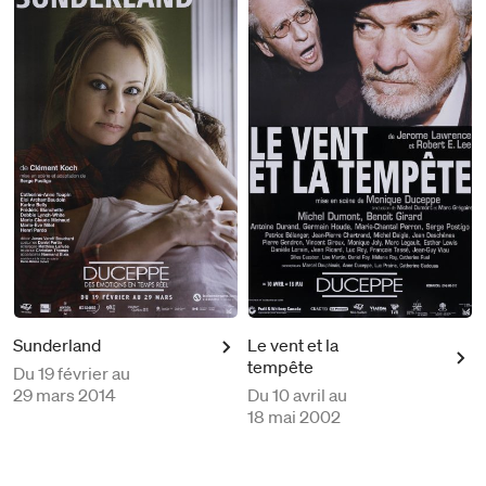
Sunderland
Le vent et la
tempête
Du
19 février au
29 mars 2014
Du
10 avril au
18 mai 2002