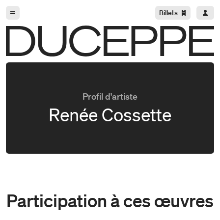
Aller à la navigation
Aller au contenu
Billets
Duceppe
Profil d'artiste
Renée Cossette
Participation à ces œuvres