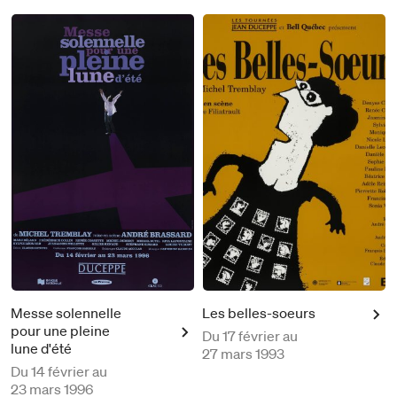
Messe solennelle
Les belles-soeurs
pour une pleine
Du
17 février au
lune d'été
27 mars 1993
Du
14 février au
23 mars 1996