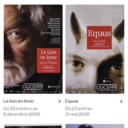
Le lion en hiver
Equus
Du
29 octobre au
Du
23 avril au
6 décembre 2008
31 mai 2008