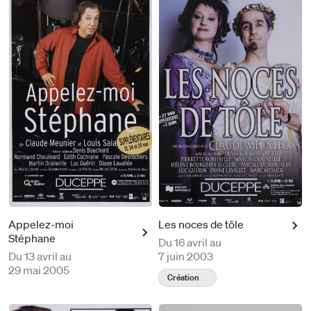
Appelez-moi
Les noces de tôle
Stéphane
Du
16 avril au
Du
13 avril au
7 juin 2003
29 mai 2005
Création