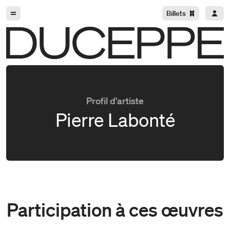
Aller à la navigation
Aller au contenu
Billets
Duceppe
Profil d'artiste
Pierre Labonté
Participation à ces œuvres