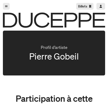
Aller à la navigation
Aller au contenu
Billets
Duceppe
Profil d’artiste
Pierre Gobeil
Participation à cette