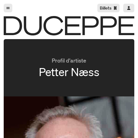
Aller à la navigation
Aller au contenu
Billets
Duceppe
Profil d'artiste
Petter Næss