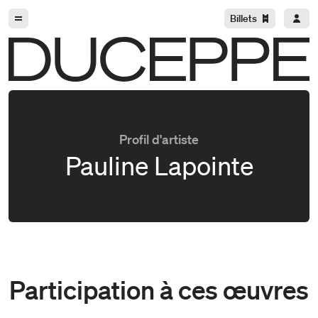
Aller à la navigation
Aller au contenu
Billets
Duceppe
Profil d'artiste
Pauline Lapointe
Participation à ces œuvres