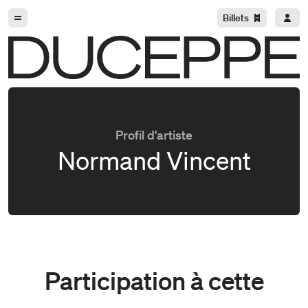
Aller à la navigation
Aller au contenu
Billets
Duceppe
Profil d'artiste
Normand Vincent
Participation à cette