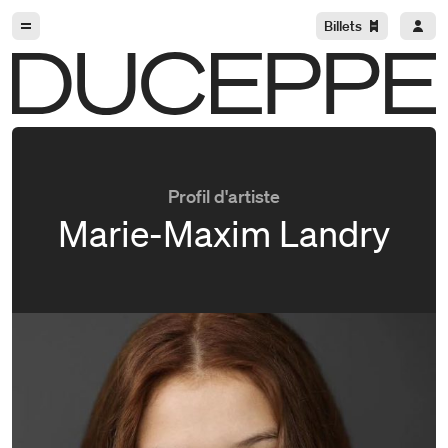
Aller à la navigation
Aller au contenu
Billets
Duceppe
Profil d'artiste
Marie-Maxim Landry