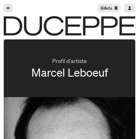
Aller à la navigation
Aller au contenu
Billets
Duceppe
Profil d'artiste
Marcel Leboeuf