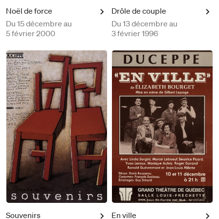
Noël de force
Drôle de couple
Du
15 décembre au
Du
13 décembre au
5 février 2000
3 février 1996
Souvenirs
En ville