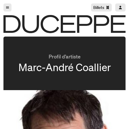
Aller à la navigation
Aller au contenu
Billets
Duceppe
Profil d’artiste
Marc-André Coallier