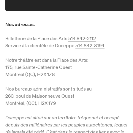
Reconnaissance territoriale
Nos adresses
Billetterie de la Place des Arts
514 842-2112
Service à la clientèle de Duceppe
514 842-8194
Notre théâtre est dans la Place des Arts:
175, rue Sainte-Catherine Ouest
Montréal (QC), H2X 1Z8
Nos bureaux administratifs sont situés au
260, boul de Maisonneuve Ouest
Montréal, (QC), H2X 1Y9
Duceppe est situé sur un territoire fréquenté et occupé
depuis des millénaires par les peuples autochtones, lequel
n’a jamais été cédé. C’est dans le respect des liens avec le