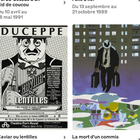
id de coucou
Du
13 septembre au
Du
10 avril au
21 octobre 1989
8 mai 1991
aviar ou lentilles
La mort d'un commis