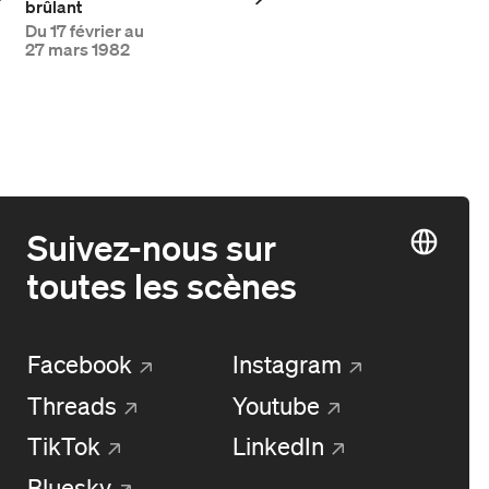
brûlant
Du
17 février au
27 mars 1982
Suivez-nous sur
toutes les scènes
Facebook
Instagram
Threads
Youtube
TikTok
LinkedIn
Bluesky