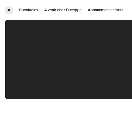
Aller à la navigation
Aller au contenu
Spectacles
À venir chez Duceppe
Abonnement et tarifs