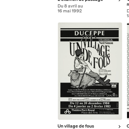
n
Du
8 avril au
16 mai 1992
1
À propos de Duceppe
Nos engagements
Nos récompenses
Carte Impact
Nos actions
Soirée-bénéfice annuelle
L'écoresponsabilité chez
Un village de fous
C
Campagne annuelle
Duceppe