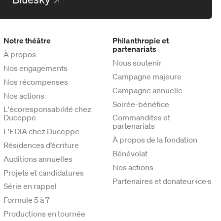
Notre théâtre
Philanthropie et
partenariats
À propos
Nous soutenir
Nos engagements
Campagne majeure
Nos récompenses
Campagne annuelle
Nos actions
Soirée-bénéfice
L'écoresponsabilité chez
Duceppe
Commandites et
partenariats
L'EDIA chez Duceppe
À propos de la fondation
Résidences d’écriture
Bénévolat
Auditions annuelles
Nos actions
Projets et candidatures
Partenaires et donateur·ice·s
Série en rappel
Formule 5 à 7
Productions en tournée