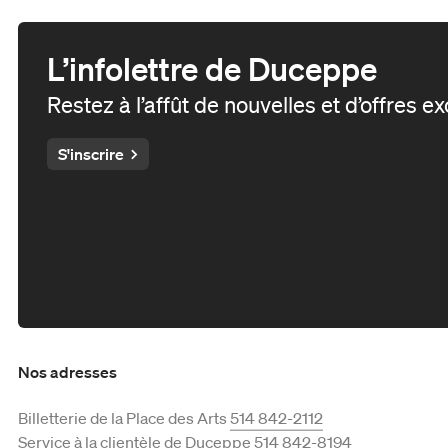
Fondation Duceppe
Les prix Duceppe
Nos actions
L’infolettre de Duceppe
Duceppe en 50 saisons
Restez à l’affût de nouvelles et d’offres e
Équipe et C.A.
S'inscrire
Reconnaissance territoriale
Nos adresses
Billetterie de la Place des Arts
514 842-2112
Service à la clientèle de Duceppe
514 842-8194