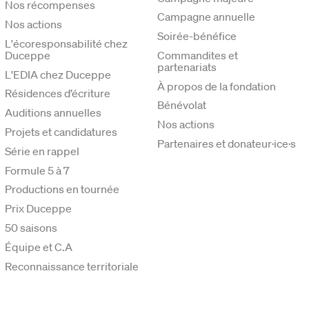
Nos récompenses
Campagne annuelle
Nos actions
Soirée-bénéfice
L'écoresponsabilité chez
Duceppe
Commandites et
partenariats
L'EDIA chez Duceppe
À propos de la fondation
Résidences d’écriture
Bénévolat
Auditions annuelles
Nos actions
Projets et candidatures
Partenaires et donateur·ice·s
Série en rappel
Formule 5 à 7
Productions en tournée
Prix Duceppe
50 saisons
Équipe et C.A
Reconnaissance territoriale