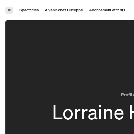
Aller à la navigation
Aller au contenu
Spectacles
À venir chez Duceppe
Abonnement et tarifs
Profil 
Lorraine