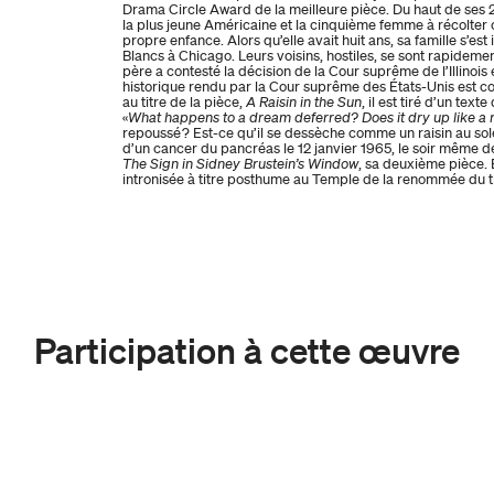
Drama Circle Award de la meilleure pièce. Du haut de ses 
la plus jeune Américaine et la cinquième femme à récolter 
propre enfance. Alors qu’elle avait huit ans, sa famille s’es
Blancs à Chicago. Leurs voisins, hostiles, se sont rapidemen
père a contesté la décision de la Cour suprême de l’Illinoi
historique rendu par la Cour suprême des États-Unis est 
au titre de la pièce,
A Raisin in the Sun
, il est tiré d’un te
«
What happens to a dream deferred? Does it dry up like a r
repoussé ? Est-ce qu’il se dessèche comme un raisin au sol
d’un cancer du pancréas le 12 janvier 1965, le soir même 
The Sign in Sidney Brustein’s Window
, sa deuxième pièce. E
intronisée à titre posthume au Temple de la renommée du t
Participation à cette œuvre