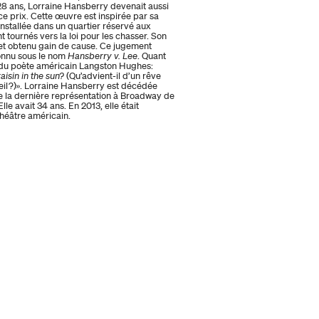
28 ans, Lorraine Hansberry devenait aussi
ce prix. Cette œuvre est inspirée par sa
t installée dans un quartier réservé aux
t tournés vers la loi pour les chasser. Son
s et obtenu gain de cause. Ce jugement
connu sous le nom
Hansberry v. Lee
. Quant
xte du poète américain Langston Hughes:
aisin in the sun?
(Qu’advient-il d’un rêve
eil ?)». Lorraine Hansberry est décédée
de la dernière représentation à Broadway de
lle avait 34 ans. En 2013, elle était
héâtre américain.