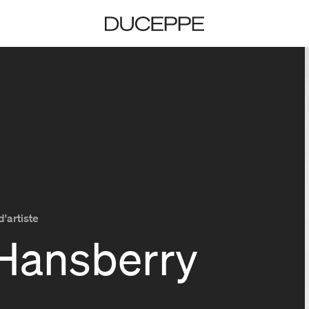
Duceppe
d'artiste
 Hansberry