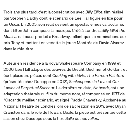
Trois ans plus tard, c’est la consécration avec
Billy Elliot
, film réalisé
par Stephen Daldry dont le scénario de Lee Hall figure en lice pour
un Oscar. En 2005, son récit devient un spectacle musical acclamé,
dont Elton John compose la musique. Créé à Londres,
Billy Elliot the
Musical
est aussi produit à Broadway, raflant quinze nominations aux
prix Tony et mettant en vedette le jeune Montréalais David Alvarez
dans le rôle-titre.
Auteur en résidence à la Royal Shakespeare Company en 1999 et
2000, Lee Hall adapte des œuvres de Brecht, Büchner et Goldoni, et
écrit plusieurs pièces dont
Cooking with Elvis
,
The Pitmen Painters
(présentée chez Duceppe en 2012),
Shakespeare in Love
et
Our
Ladies of Perpetual Succour
. La dernière en date,
Network
, est une
adaptation théâtrale du film du même nom, récompensé en 1977 de
l’Oscar du meilleur scénario, et signé Paddy Chayefsky. Acclamée au
National Theatre de Londres lors de sa création en 2017, avec Bryan
Cranston dans le rôle de Howard Beale
,
la pièce est présentée cette
saison chez Duceppe sous le titre
Salle de nouvelles
.