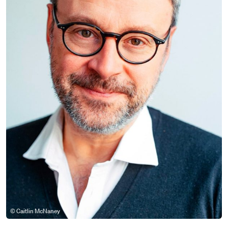
© Caitlin McNaney