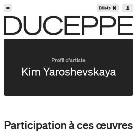
Aller à la navigation
Aller au contenu
Billets
Duceppe
Profil d'artiste
Kim Yaroshevskaya
Participation à ces œuvres