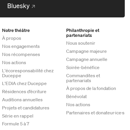
Bluesky
Notre théâtre
Philanthropie et
partenariats
À propos
Nous soutenir
Nos engagements
Campagne majeure
Nos récompenses
Campagne annuelle
Nos actions
Soirée-bénéfice
L'écoresponsabilité chez
Duceppe
Commandites et
partenariats
L'EDIA chez Duceppe
À propos de la fondation
Résidences d’écriture
Bénévolat
Auditions annuelles
Nos actions
Projets et candidatures
Partenaires et donateur·ice·s
Série en rappel
Formule 5 à 7