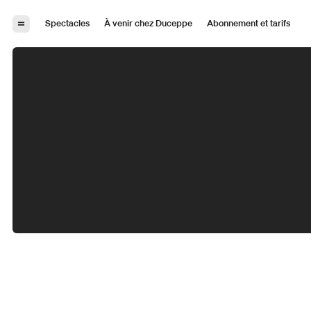
Aller à la navigation
Aller au contenu
Spectacles
À venir chez Duceppe
Abonnement et tarifs