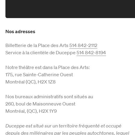
Mardi je donne
Formule 5 à 7
Bénévolat
Productions en tournée
Fondation Duceppe
Nos adresses
Les prix Duceppe
Nos actions
Billetterie de la Place des Arts
514 842-2112
Duceppe en 50 saisons
Service à la clientèle de Duceppe
514 842-8194
Équipe et C.A.
Notre théâtre est dans la Place des Arts:
175, rue Sainte-Catherine Ouest
Reconnaissance territoriale
Montréal (QC), H2X 1Z8
Nos bureaux administratifs sont situés au
260, boul de Maisonneuve Ouest
Montréal, (QC), H2X 1Y9
Duceppe est situé sur un territoire fréquenté et occupé
depuis des millénaires par les peuples autochtones, lequel