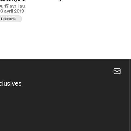
Du
17 avril au
0 avril 2019
Hors série
xclusives