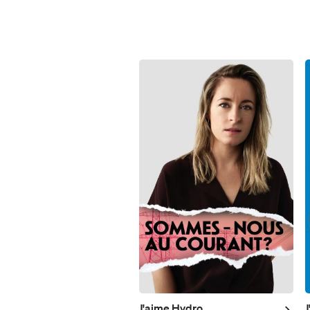
J'aime Hydro
J