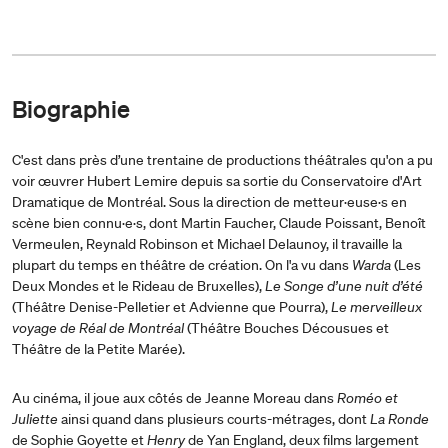
Biographie
C'est dans près d’une trentaine de productions théâtrales qu'on a pu
voir œuvrer Hubert Lemire depuis sa sortie du Conservatoire d'Art
Dramatique de Montréal. Sous la direction de metteur·euse·s en
scène bien connu·e·s, dont Martin Faucher, Claude Poissant, Benoît
Vermeulen, Reynald Robinson et Michael Delaunoy, il travaille la
plupart du temps en théâtre de création. On l'a vu dans
Warda
(Les
Deux Mondes et le Rideau de Bruxelles),
Le Songe d’une nuit d’été
(Théâtre Denise-Pelletier et Advienne que Pourra),
Le merveilleux
voyage de Réal de Montréal
(Théâtre Bouches Décousues et
Théâtre de la Petite Marée).
Au cinéma, il joue aux côtés de Jeanne Moreau dans
Roméo et
Juliette
ainsi quand dans plusieurs courts-métrages, dont
La Ronde
de Sophie Goyette et
Henry
de Yan England, deux films largement