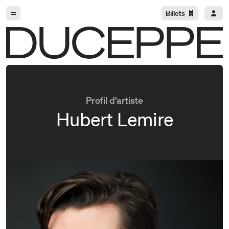
Aller à la navigation
Aller au contenu
Billets
Duceppe
Profil d'artiste
Hubert Lemire