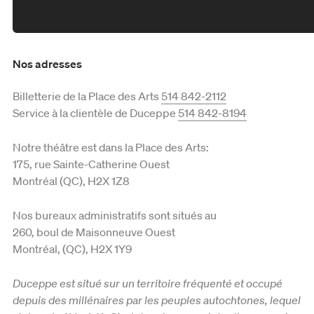
Mardi je donne
Formule 5 à 7
Bénévolat
Productions en tournée
Nos adresses
Fondation Duceppe
Les prix Duceppe
Billetterie de la Place des Arts
514 842-2112
Nos actions
Duceppe en 50 saisons
Service à la clientèle de Duceppe
514 842-8194
Équipe et C.A.
Notre théâtre est dans la Place des Arts:
175, rue Sainte-Catherine Ouest
Reconnaissance territoriale
Montréal (QC), H2X 1Z8
Nos bureaux administratifs sont situés au
260, boul de Maisonneuve Ouest
Montréal, (QC), H2X 1Y9
Duceppe est situé sur un territoire fréquenté et occupé
depuis des millénaires par les peuples autochtones, lequel