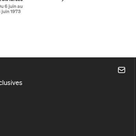
Du
6 juin au
 juin 1973
xclusives