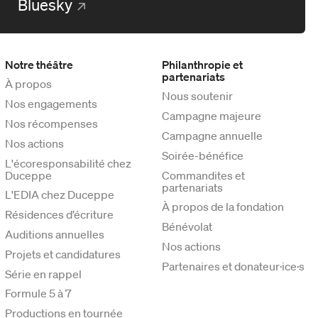
Bluesky
Notre théâtre
Philanthropie et
partenariats
À propos
Nous soutenir
Nos engagements
Campagne majeure
Nos récompenses
Campagne annuelle
Nos actions
Soirée-bénéfice
L'écoresponsabilité chez
Duceppe
Commandites et
partenariats
L'EDIA chez Duceppe
À propos de la fondation
Résidences d’écriture
Bénévolat
Auditions annuelles
Nos actions
Projets et candidatures
Partenaires et donateur·ice·s
Série en rappel
Formule 5 à 7
Productions en tournée