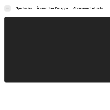
Aller à la navigation
Aller au contenu
Spectacles
À venir chez Duceppe
Abonnement et tarifs