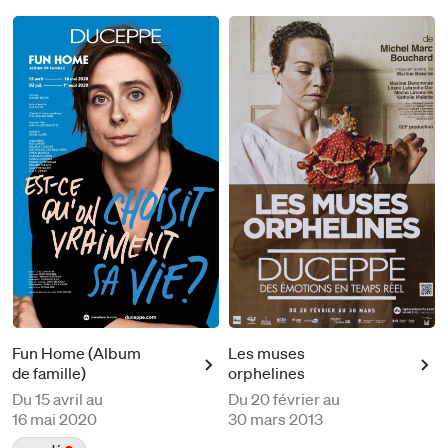
Fun Home (Album
Les muses
de famille)
orphelines
Du
15 avril au
Du
20 février au
16 mai 2020
30 mars 2013