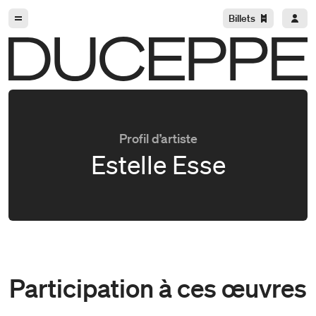
Aller à la navigation
Aller au contenu
Billets
Duceppe
Profil d’artiste
Estelle Esse
Participation à ces œuvres