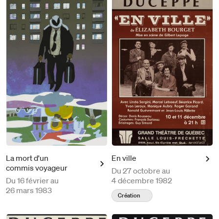
La mort d'un
En ville
commis voyageur
Du
27 octobre au
Du
16 février au
4 décembre 1982
26 mars 1983
Création