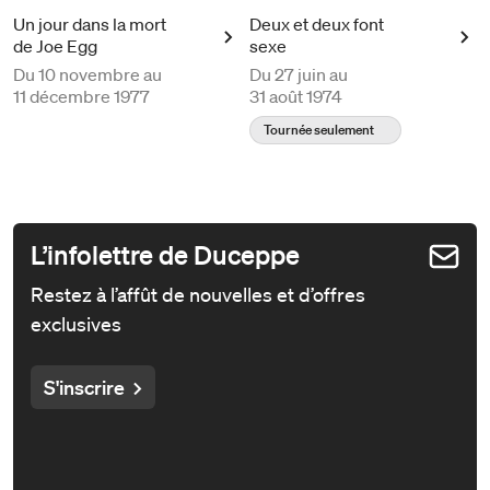
Un jour dans la mort
Deux et deux font
de Joe Egg
sexe
Du
10 novembre au
Du
27 juin au
11 décembre 1977
31 août 1974
Tournée seulement
L’infolettre de Duceppe
Restez à l’affût de nouvelles et d’offres
exclusives
S'inscrire