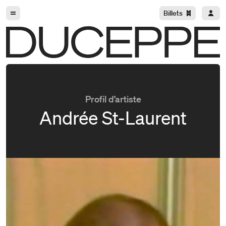
Aller à la navigation
Aller au contenu
Billets
Duceppe
Profil d’artiste
Andrée St-Laurent