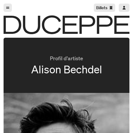
Aller à la navigation
Aller au contenu
Billets
Duceppe
Profil d'artiste
Alison Bechdel