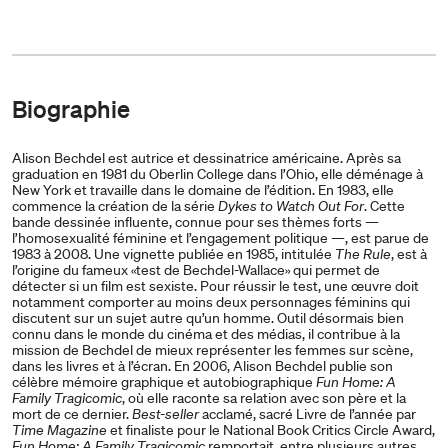
Biographie
Alison Bechdel est autrice et dessinatrice américaine. Après sa
graduation en 1981 du Oberlin College dans l’Ohio, elle déménage à
New York et travaille dans le domaine de l’édition. En 1983, elle
commence la création de la série
Dykes to Watch Out For
. Cette
bande dessinée influente, connue pour ses thèmes forts —
l’homosexualité féminine et l’engagement politique —, est parue de
1983 à 2008. Une vignette publiée en 1985, intitulée
The Rule
, est à
l’origine du fameux «test de Bechdel-Wallace» qui permet de
détecter si un film est sexiste. Pour réussir le test, une œuvre doit
notamment comporter au moins deux personnages féminins qui
discutent sur un sujet autre qu’un homme. Outil désormais bien
connu dans le monde du cinéma et des médias, il contribue à la
mission de Bechdel de mieux représenter les femmes sur scène,
dans les livres et à l’écran. En 2006, Alison Bechdel publie son
célèbre mémoire graphique et autobiographique
Fun Home: A
Family Tragicomic
, où elle raconte sa relation avec son père et la
mort de ce dernier.
Best-seller
acclamé, sacré Livre de l’année par
Time Magazine
et finaliste pour le National Book Critics Circle Award,
Fun Home: A Family Tragicomic
remportait, entre plusieurs autres