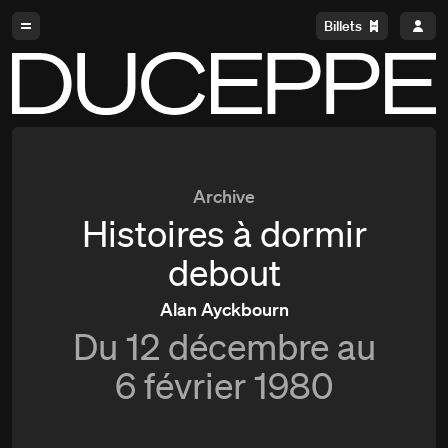
Aller à la navigation
Aller au contenu
Billets
Duceppe
Archive
Histoires à dormir
debout
Alan Ayckbourn
Du
12 décembre au
6 février 1980