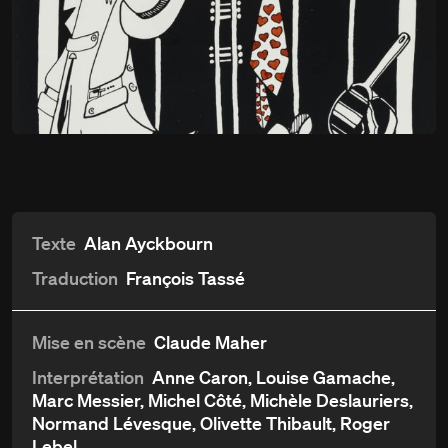
Histoires à dormir
Du
12 décembre
debout
au 6 février 1980
Détails
Aperçu et critiques
Distribution et crédits
Texte
Alan Ayckbourn
Traduction
François Tassé
Mise en scène
Claude Maher
Interprétation
Anne Caron, Louise Gamache,
Marc Messier, Michel Côté, Michèle Deslauriers,
Normand Lévesque, Olivette Thibault, Roger
Lebel