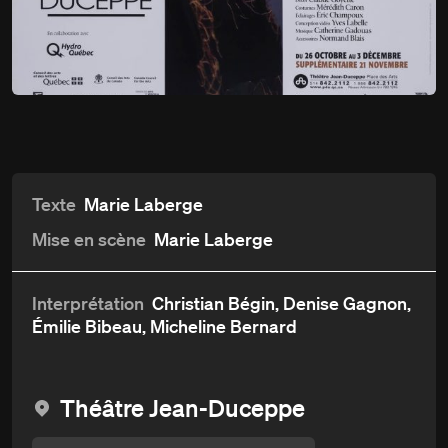
Du
26 octobre
Charlotte, ma soeur
au 3 décembre 2005
Détails
Aperçu et critiques
Distribution et crédits
Texte
Marie Laberge
Mise en scène
Marie Laberge
Interprétation
Christian Bégin, Denise Gagnon,
Émilie Bibeau, Micheline Bernard
Théâtre Jean-Duceppe