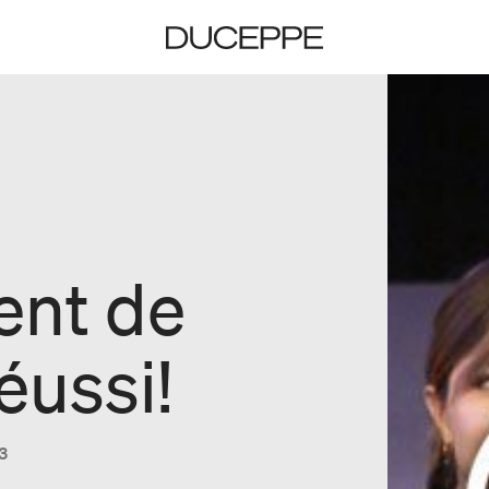
Duceppe
nt de
éussi!
13