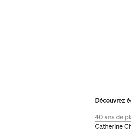
À propos de Duceppe
Nos engagements
Découvrez ég
Nos récompenses
Carte Impact
Nos actions
40 ans de pl
Soirée-bénéfice annuelle
Catherine Ch
L'écoresponsabilité chez