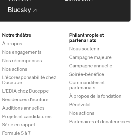
Bluesky
Notre théâtre
Philanthropie et
partenariats
À propos
Nous soutenir
Nos engagements
Campagne majeure
Nos récompenses
Campagne annuelle
Nos actions
Soirée-bénéfice
L'écoresponsabilité chez
Duceppe
Commandites et
partenariats
L'EDIA chez Duceppe
À propos de la fondation
Résidences d’écriture
Bénévolat
Auditions annuelles
Nos actions
Projets et candidatures
Partenaires et donateur·ice·s
Série en rappel
Formule 5 à 7