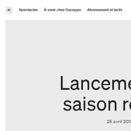
Aller à la navigation
Aller au contenu
Spectacles
À venir chez Duceppe
Abonnement et tarifs
Lanceme
saison r
26 avril 20