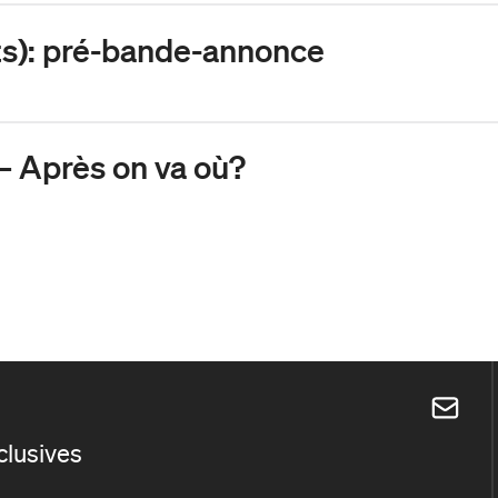
ts): pré-bande-annonce
 Après on va où?
xclusives