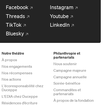
Facebook
Instagram
Threads
Youtube
TikTok
LinkedIn
Bluesky
Notre théâtre
Philanthropie et
partenariats
À propos
Nous soutenir
Nos engagements
Campagne majeure
Nos récompenses
Campagne annuelle
Nos actions
Soirée-bénéfice
L'écoresponsabilité chez
Duceppe
Commandites et
partenariats
L'EDIA chez Duceppe
À propos de la fondation
Résidences d’écriture