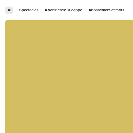
Aller à la navigation
Aller au contenu
Spectacles
À venir chez Duceppe
Abonnement et tarifs