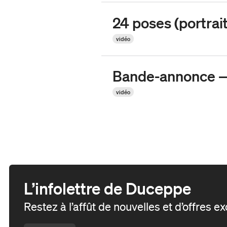
Duceppe en 50 saisons
24 poses (portrai
Équipe et C.A.
vidéo
Reconnaissance territoriale
Bande-annonce —
vidéo
L’infolettre de Duceppe
Restez à l’affût de nouvelles et d’offres e