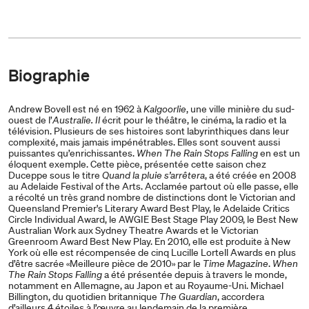
Biographie
Andrew Bovell est né en 1962 à
Kalgoorlie
, une ville minière du sud-
ouest de l’
Australie. Il
écrit pour le théâtre, le cinéma, la radio et la
télévision. Plusieurs de ses histoires sont labyrinthiques dans leur
complexité, mais jamais impénétrables. Elles sont souvent aussi
puissantes qu’enrichissantes.
When The Rain Stops Falling
en est un
éloquent exemple. Cette pièce, présentée cette saison chez
Duceppe sous le titre
Quand la pluie s’arrêtera
, a été créée en 2008
au Adelaide Festival of the Arts. Acclamée partout où elle passe, elle
a récolté un très grand nombre de distinctions dont le Victorian and
Queensland Premier's Literary Award Best Play, le Adelaide Critics
Circle Individual Award, le AWGIE Best Stage Play 2009, le Best New
Australian Work aux Sydney Theatre Awards et le Victorian
Greenroom Award Best New Play. En 2010, elle est produite à New
York où elle est récompensée de cinq Lucille Lortell Awards en plus
d’être sacrée «Meilleure pièce de 2010» par le
Time Magazine
.
When
The Rain Stops Falling
a été présentée depuis à travers le monde,
notamment en Allemagne, au Japon et au Royaume-Uni. Michael
Billington, du quotidien britannique
The Guardian
, accordera
d’ailleurs 4 étoiles à l’œuvre au lendemain de la première