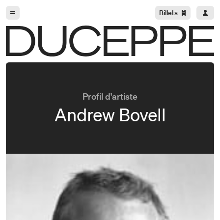
Aller à la navigation
Aller au contenu
Billets
Duceppe
Profil d'artiste
Andrew Bovell