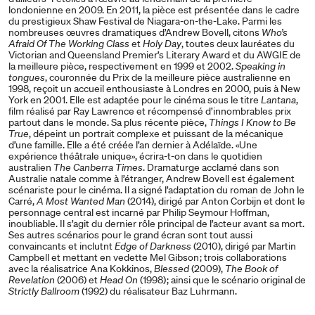
londonienne en 2009. En 2011, la pièce est présentée dans le cadre
du prestigieux Shaw Festival de Niagara-on-the-Lake. Parmi les
nombreuses œuvres dramatiques d’Andrew Bovell, citons
Who’s
Afraid Of The Working
Class
et
Holy Day
, toutes deux lauréates du
Victorian and Queensland Premier’s Literary Award et du AWGIE de
la meilleure pièce, respectivement en 1999 et 2002.
Speaking in
tongues
, couronnée du Prix de la meilleure pièce australienne en
1998, reçoit un accueil enthousiaste à Londres en 2000, puis à New
York en 2001. Elle est adaptée pour le cinéma sous le titre
Lantana
,
film réalisé par Ray Lawrence et récompensé d’innombrables prix
partout dans le monde. Sa plus récente pièce,
Things I Know to Be
True
, dépeint un portrait complexe et puissant de la mécanique
d’une famille. Elle a été créée l’an dernier à Adélaïde. «Une
expérience théâtrale unique», écrira-t-on dans le quotidien
australien
The Canberra Times
. Dramaturge acclamé dans son
Australie natale comme à l’étranger, Andrew Bovell est également
scénariste pour le cinéma. Il a signé l’adaptation du roman de John le
Carré,
A Most Wanted Man
(2014), dirigé par Anton Corbijn et dont le
personnage central est incarné par Philip Seymour Hoffman,
inoubliable. Il s’agit du dernier rôle principal de l’acteur avant sa mort.
Ses autres scénarios pour le grand écran sont tout aussi
convaincants et inclutnt
Edge of Darkness
(2010), dirigé par Martin
Campbell et mettant en vedette Mel Gibson ; trois collaborations
avec la réalisatrice Ana Kokkinos,
Blessed
(2009),
The Book of
Revelation
(2006) et
Head On
(1998) ; ainsi que le scénario original de
Strictly Ballroom
(1992) du réalisateur Baz Luhrmann.