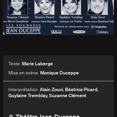
C'était avant la guerre à
Du
17 décembre
l'Anse-à-Gilles
au 7 février 1998
Détails
Aperçu et critiques
Distribution et crédits
Texte
Marie Laberge
Mise en scène
Monique Duceppe
Interprétation
Alain Zouvi, Béatrice Picard,
Guylaine Tremblay, Suzanne Clément
Théâtre Jean-Duceppe